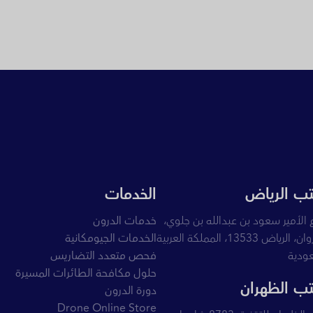
ب الرياض
الخدمات
 الأمير سعود بن عبدالله بن جلوي،
خدمات الدرون
القيروان، الرياض 13533، المملكة العربية
الخدمات الجيومكانية
ودية
فحص متعدد التضاريس
حلول مكافحة الطائرات المسيرة
ب الظهران
دورة الدرون
Drone Online Store