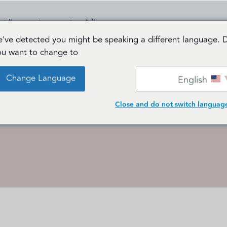
الرئيسية
من نحن
الخد
've detected you might be speaking a different language. 
ou want to change to:
Change Language
English
Close and do not switch languag