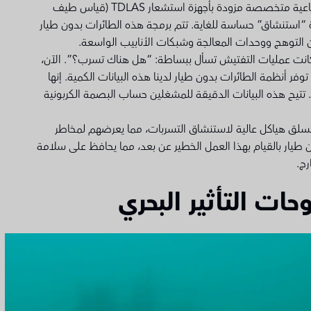
نحن نستخدم طائرات بدون طيار صناعية متخصصة مزودة بأجهزة استشعار TDLAS (قياس طيف
زة “استنشاق” حساسة للغاية. تتم برمجة هذه الطائرات بدون طيار
خن التوهج ووحدات المعالجة وشبكات الأنابيب الواسعة.
 كانت عمليات التفتيش تسأل ببساطة: “هل هناك تسرب؟”. الآن،
ر أنظمة الطائرات بدون طيار لدينا هذه البيانات الكمية. إنها
ار. تتيح هذه البيانات الدقيقة للمشغلين حساب البصمة الكربونية
ي تسلق هياكل عالية لاستنشاق التسربات، مما يعرضهم لمخاطر
طيار بالقيام بهذا العمل الخطير عن بعد، مما يحافظ على سلامة
رج.
حات التأثير البحري