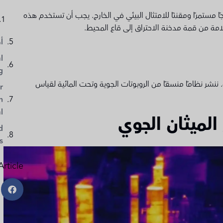
ا مستمرًا ومقننًا للامتثال البيئي في الخارج. يجب أن تستخدم هذه
امة من قمة مدخنة الاحتراق إلى قاع المحيط.
أ
l
g
. ننشر نظامًا منسقًا من الروبوتات الجوية وتحت المائية لقياس
r
n
l
 الميثان الجوي
d
s
Article