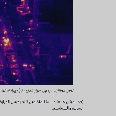
تطير الطائرات بدون طيار المزودة بأجهزة استشعار TDLAS في أنماط آلية لتقدير تسربات الميثان بدقة 
يُعد الميثان هدفًا حاسمًا للمنظمين لأنه يحبس الحرارة
السرعة والحساسية.