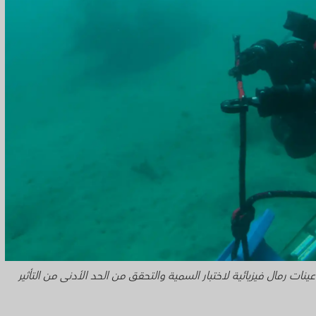
بات الموجهة عن بعد (ROVs) بجمع عينات رمال فيزيائية لاختبار السمية والتحقق من الحد الأدنى من التأثير