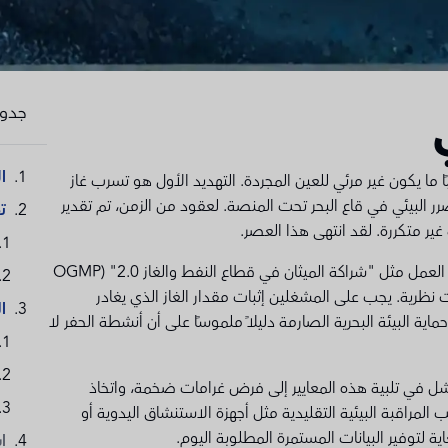
جدول
ا
بًا ما يكون غير مرئي للعين المجردة. التهديد الأول هو تسرب غاز
ضرر البيئي في قاع البحر تحت المنصة. لعقود من الزمن، تم تقدير
ت
ر متكررة. لقد انتهى هذا العصر.
تتشدد اللوائح التنظيمية العالمية بسرعة. تتطلب أطر العمل مثل "شراكة الميثان في قطاع النفط والغاز 2.0" (OGMP
يرات نظرية. يجب على المشغلين إثبات مقدار الغاز الذي يغادر
ا
 البيئة البحرية الصارمة دليلًا ملموسًا على أن أنشطة الحفر لا
شل في تلبية هذه المعايير إلى فرض غرامات ضخمة، واتخاذ
 المراقبة البيئية التقليدية مثل أجهزة الاستنشاق اليدوية أو
ة لتوفير البيانات المستمرة المطلوبة اليوم.
ا