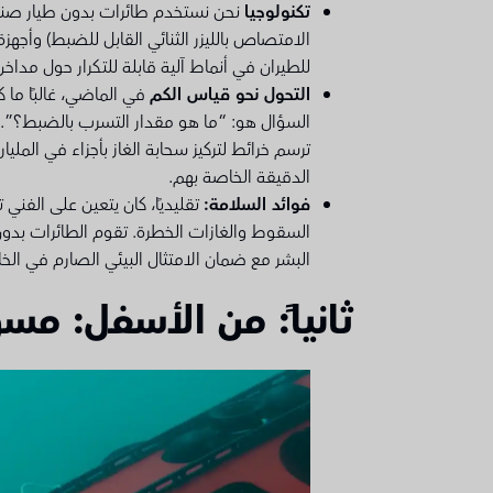
تكنولوجيا
الامتصاص بالليزر الثنائي القابل للضبط) وأجه
للطيران في أنماط آلية قابلة للتكرار حول مدا
التحول نحو قياس الكم
في الماضي، غالبًا ما
السؤال هو: “ما هو مقدار التسرب بالضبط؟”. توف
ترسم خرائط لتركيز سحابة الغاز بأجزاء في الملي
الدقيقة الخاصة بهم.
فوائد السلامة:
تقليديًا، كان يتعين على الفن
السقوط والغازات الخطرة. تقوم الطائرات بدون 
البشر مع ضمان الامتثال البيئي الصارم في الخا
ثانياً: من الأسفل: مسو