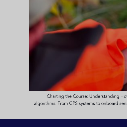
Charting the Course: Understanding Ho
algorithms. From GPS systems to onboard senso