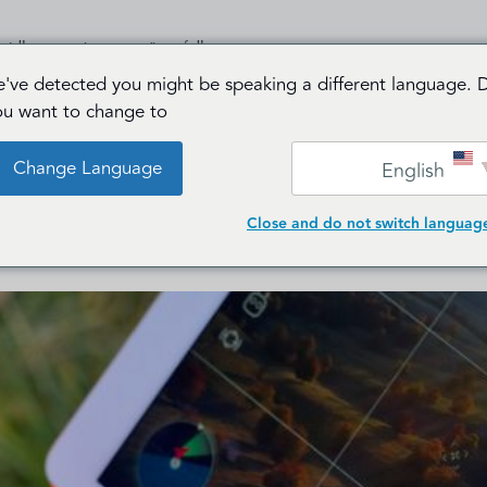
الرئيسية
من نحن
الخد
've detected you might be speaking a different language. 
ou want to change to:
Navig
Change Language
English
Close and do not switch languag
في السماء