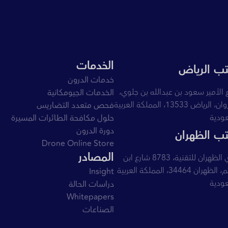
الخدمات
ب الرياض
خدمات الدرون
 الأمير سعود بن عبدالله بن جلوي،
الخدمات الجيومكانية
القيروان، الرياض 13533، المملكة العربية
فحص متعدد التضاريس
ودية
حلول مكافحة الطائرات المسيرة
دورة الدرون
ب الظهران
Drone Online Store
المصادر
وادي الظهران للتقنية، 8783 شارع ابن
الهيثم، الظهران 34464، المملكة العربية
Insight
ودية
دراسات الحالة
Whitepapers
الصناعات