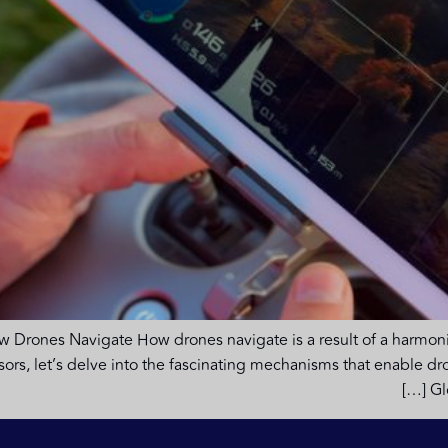
w Drones Navigate How drones navigate is a result of a harmo
rs, let’s delve into the fascinating mechanisms that enable dr
Gl